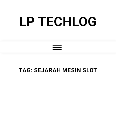
Skip
to
LP TECHLOG
content
Close
Menu
TAG:
SEJARAH MESIN SLOT