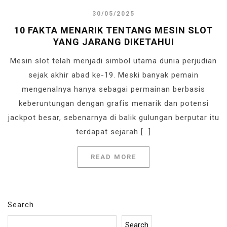
30/05/2025
10 FAKTA MENARIK TENTANG MESIN SLOT
YANG JARANG DIKETAHUI
Mesin slot telah menjadi simbol utama dunia perjudian
sejak akhir abad ke-19. Meski banyak pemain
mengenalnya hanya sebagai permainan berbasis
keberuntungan dengan grafis menarik dan potensi
jackpot besar, sebenarnya di balik gulungan berputar itu
terdapat sejarah […]
READ MORE
Search
Search